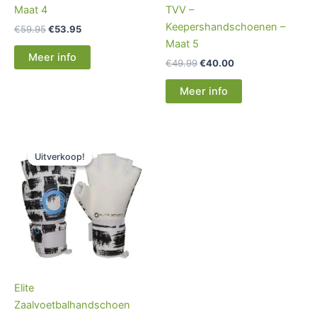
Maat 4
TVV –
Keepershandschoenen –
€
59.95
€
53.95
Maat 5
Meer info
€
49.99
€
40.00
Meer info
Oorspronkelijke
Huidige
prijs
prijs
Uitverkoop!
Uitverkoop!
was:
is:
€49.99.
€40.00.
Elite
Zaalvoetbalhandschoen