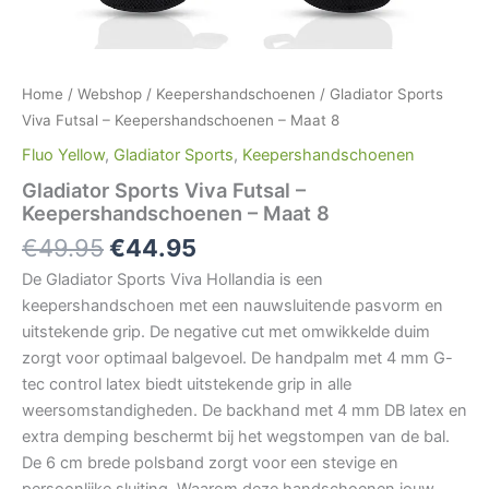
Home
/
Webshop
/
Keepershandschoenen
/ Gladiator Sports
Viva Futsal – Keepershandschoenen – Maat 8
Fluo Yellow
,
Gladiator Sports
,
Keepershandschoenen
Gladiator Sports Viva Futsal –
Keepershandschoenen – Maat 8
€
49.95
€
44.95
De Gladiator Sports Viva Hollandia is een
keepershandschoen met een nauwsluitende pasvorm en
uitstekende grip. De negative cut met omwikkelde duim
zorgt voor optimaal balgevoel. De handpalm met 4 mm G-
tec control latex biedt uitstekende grip in alle
weersomstandigheden. De backhand met 4 mm DB latex en
extra demping beschermt bij het wegstompen van de bal.
De 6 cm brede polsband zorgt voor een stevige en
persoonlijke sluiting. Waarom deze handschoenen jouw