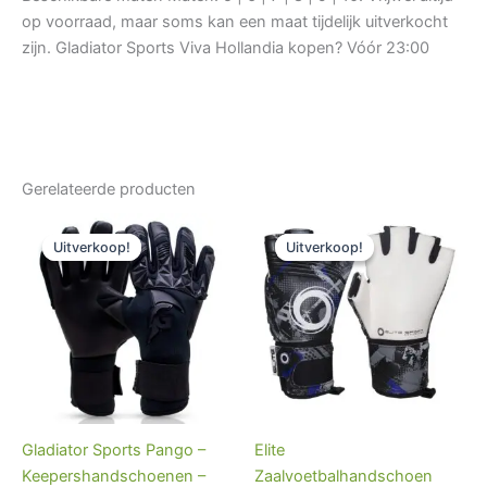
op voorraad, maar soms kan een maat tijdelijk uitverkocht
zijn. Gladiator Sports Viva Hollandia kopen? Vóór 23:00
Gerelateerde producten
Oorspronkelijke
Huidige
Oorspronkelijke
Huidige
prijs
prijs
prijs
prijs
Uitverkoop!
Uitverkoop!
Uitverkoop!
Uitverkoop!
was:
is:
was:
is:
€59.95.
€53.95.
€49.99.
€40.00.
Gladiator Sports Pango –
Elite
Keepershandschoenen –
Zaalvoetbalhandschoen