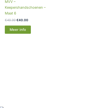
MVV –
Keepershandschoenen –
Maat 6
€
49.99
€
40.00
Meer info