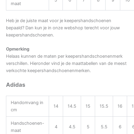
5
6
7
8
9
10
maat
Heb je de juiste maat voor je keepershandschoenen
bepaald? Dan kun je in onze webshop terecht voor jouw
keepershandschoenen.
Opmerking
Helaas kunnen de maten per keepershandschoenenmerk
verschillen. Hieronder vind je de maattabellen van de meest
verkochte keepershandschoenenmerken.
Adidas
Handomvang in
14
14.5
15
15.5
16
1
cm
Handschoenen-
4
4.5
5
5.5
6
maat