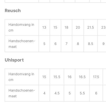
Reusch
Handomvang in
13
15
18
20
21.5
23
cm
Handschoenen-
5
6
7
8
8.5
9
maat
Uhlsport
Handomvang in
15
15.5
16
16.5
17.5
cm
Handschoenen-
4
4.5
5
5.5
6
maat