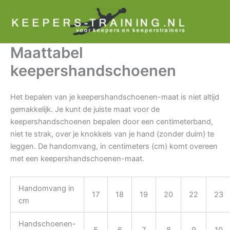
Ga
naar
de
inhoud
Maattabel
keepershandschoenen
Het bepalen van je keepershandschoenen-maat is niet altijd
gemakkelijk. Je kunt de juiste maat voor de
keepershandschoenen bepalen door een centimeterband,
niet te strak, over je knokkels van je hand (zonder duim) te
leggen. De handomvang, in centimeters (cm) komt overeen
met een keepershandschoenen-maat.
Handomvang in
17
18
19
20
22
23
cm
Handschoenen-