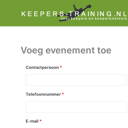
Ga
naar
de
inhoud
Voeg evenement toe
Contactpersoon
*
Telefoonnummer
*
E-mail
*