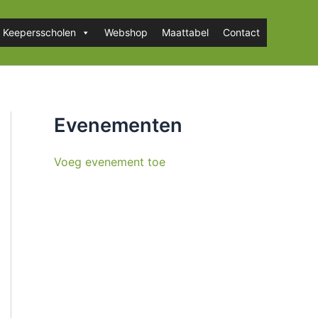
Keepersscholen
Webshop
Maattabel
Contact
Evenementen
Voeg evenement toe