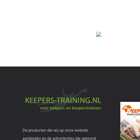
De producten die wij op onze website
aanbieden en de advertenties die getoond