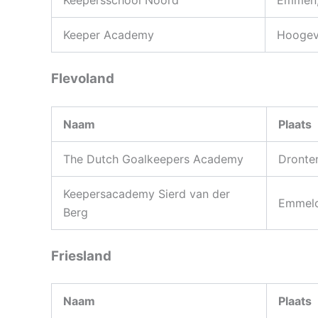
Keepersschool Noord
Emmen,
Keeper Academy
Hoogev
Flevoland
Naam
Plaats
The Dutch Goalkeepers Academy
Dronte
Keepersacademy Sierd van der
Emmel
Berg
Friesland
Naam
Plaats