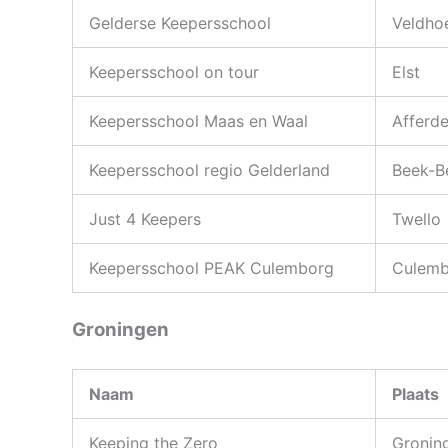
Gelderse Keepersschool
Veldho
Keepersschool on tour
Elst
Keepersschool Maas en Waal
Afferd
Keepersschool regio Gelderland
Beek-B
Just 4 Keepers
Twello
Keepersschool PEAK Culemborg
Culemb
Groningen
Naam
Plaats
Keeping the Zero
Gronin