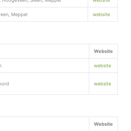
 Hoogeveen, Sleen, Meppel
website
een, Meppel
website
Website
n
website
oord
website
Website