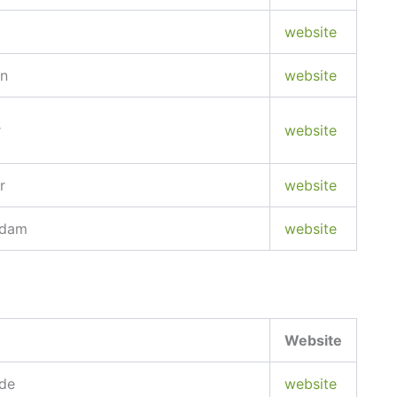
website
n
website
r
website
r
website
rdam
website
Website
de
website