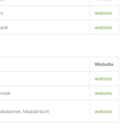
rn
website
vank
website
Website
website
roek
website
 Maasbree, Maasbracht
website