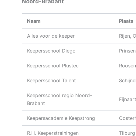
Noord-Brabant
Naam
Plaats
Alles voor de keeper
Rijen, 
Keepersschool Diego
Prinsen
Keepersschool Plustec
Roosen
Keepersschool Talent
Schijnd
Keepersschool regio Noord-
Fijnaar
Brabant
Keepersacademie Keepstrong
Ooster
R.H. Keeperstrainingen
Tilburg