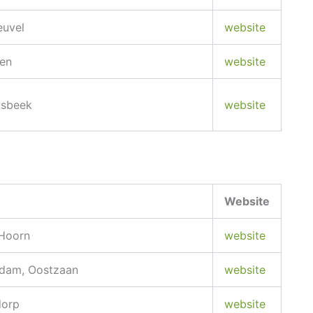
euvel
website
en
website
gsbeek
website
Website
Hoorn
website
dam, Oostzaan
website
orp
website