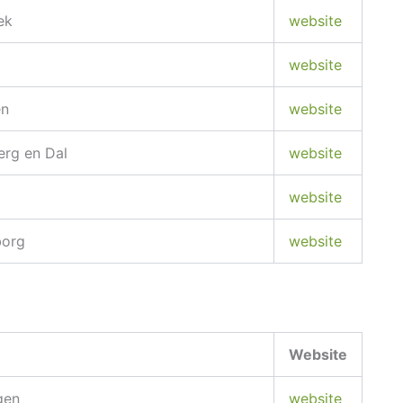
ek
website
website
en
website
erg en Dal
website
website
org
website
Website
gen
website