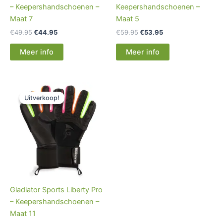
– Keepershandschoenen –
Keepershandschoenen –
Maat 7
Maat 5
€
49.95
€
44.95
€
59.95
€
53.95
Meer info
Meer info
Oorspronkelijke
Huidige
prijs
prijs
Uitverkoop!
Uitverkoop!
was:
is:
€69.95.
€23.90.
Gladiator Sports Liberty Pro
– Keepershandschoenen –
Maat 11