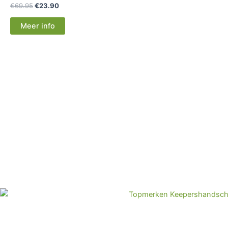
€
69.95
€
23.90
Meer info