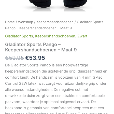
Home
/
Webshop
/
Keepershandschoenen
/ Gladiator Sports
Pango – Keepershandschoenen – Maat 9
Gladiator Sports
,
Keepershandschoenen
,
Zwart
Gladiator Sports Pango –
Keepershandschoenen – Maat 9
€
59.95
€
53.95
De Gladiator Sports Pango is een hoogwaardige
keepershandschoen die uitstekende grip, duurzaamheid en
comfort biedt. De handpalm is voorzien van 4 mm G-tec
Control 22W latex, wat zorgt voor uitzonderlijke grip onder
alle weersomstandigheden. De negative cut met
omwikkelde duim zorgt voor een strakke en comfortabele
pasvorm, waardoor je optimaal balgevoel ervaart. De
backhand is gemaakt van comfortabel neopreen met een
ingespoten siliconenlogo en 4 mm Duitse G-tec latex op de