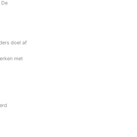
. De
ders doel af
werken met
erd