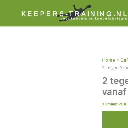
Ga
naar
de
inhoud
Home
Oef
2 tegen 2 m
2 teg
vanaf 
23 maart 2018