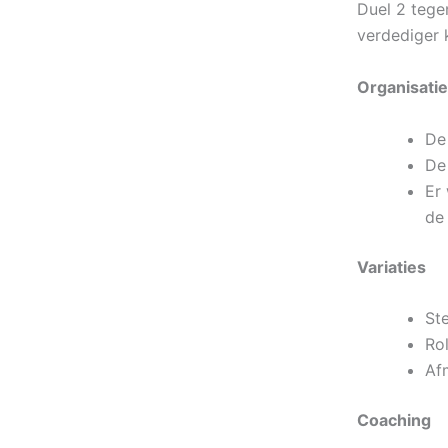
Duel 2 tege
verdediger 
Organisatie
De
De
Er
de
Variaties
St
Ro
Af
Coaching