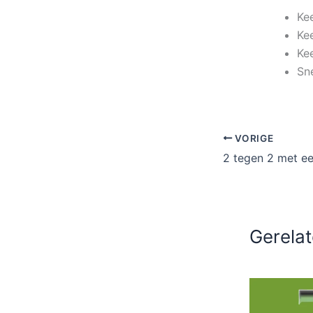
Ke
Ke
Ke
Sn
VORIGE
2 tegen 2 met ee
Gerelat