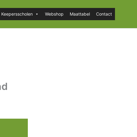
Keepersscholen
Webshop
Maattabel
Contact
nd