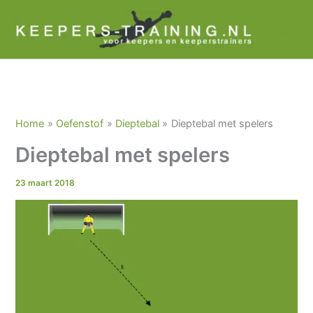
Ga
naar
de
inhoud
Home
Oefenstof
Dieptebal
Dieptebal met spelers
Dieptebal met spelers
23 maart 2018